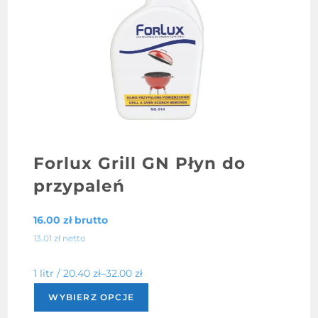
Forlux Grill GN Płyn do
przypaleń
16.00
zł
brutto
13.01
zł
netto
1 litr /
20.40
zł
–
32.00
zł
Ten
WYBIERZ OPCJE
produkt