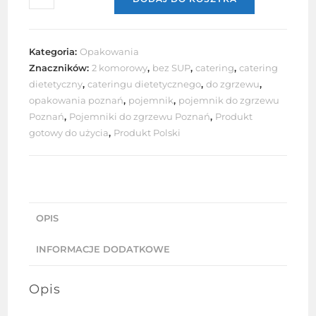
Pojemnik
do
zgrzewu
Kategoria:
Opakowania
227x178x50
Znaczników:
2 komorowy
,
bez SUP
,
catering
,
catering
mm
dietetyczny
,
cateringu dietetycznego
,
do zgrzewu
,
–
opakowania poznań
,
pojemnik
,
pojemnik do zgrzewu
czarny,
Poznań
,
Pojemniki do zgrzewu Poznań
,
Produkt
2-
gotowy do użycia
,
Produkt Polski
komorowy,
PP
–
idealny
OPIS
do
cateringu
INFORMACJE DODATKOWE
i
dań
Opis
na
wynos