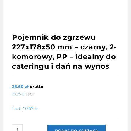
Pojemnik do zgrzewu
227x178x50 mm – czarny, 2-
komorowy, PP – idealny do
cateringu i dań na wynos
28.60
zł
brutto
23.25
zł
netto
1 szt. /
0.57
zł
ilość
DODAJ DO KOSZYKA