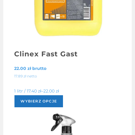
Clinex Fast Gast
22.00
zł
brutto
17.89
zł
netto
1 litr /
17.40
zł
–
22.00
zł
Ten
WYBIERZ OPCJE
produkt
ma
wiele
wariantów.