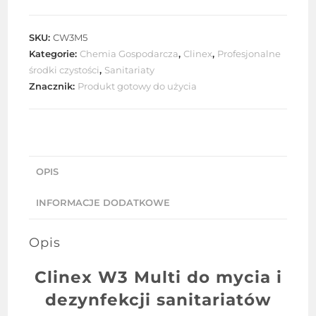
W3
Multi
SKU:
CW3M5
płyn
Kategorie:
Chemia Gospodarcza
,
Clinex
,
Profesjonalne
do
środki czystości
,
Sanitariaty
mycia
Znacznik:
Produkt gotowy do użycia
i
dezynfekcji
OPIS
INFORMACJE DODATKOWE
Opis
Clinex W3 Multi do mycia i
dezynfekcji sanitariatów