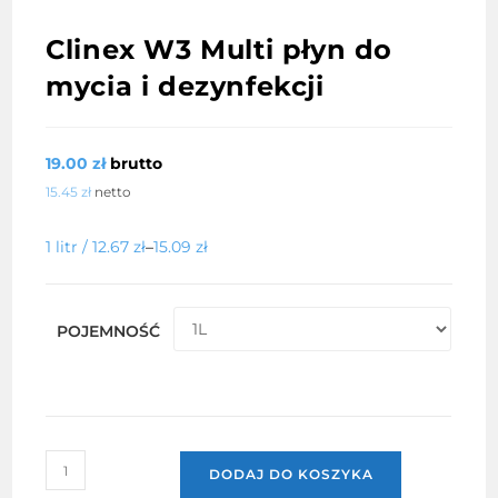
Clinex W3 Multi płyn do
mycia i dezynfekcji
19.00
zł
brutto
15.45
zł
netto
1 litr /
12.67
zł
–
15.09
zł
POJEMNOŚĆ
ilość
DODAJ DO KOSZYKA
Clinex