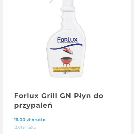
Forlux Grill GN Płyn do
przypaleń
16.00
zł
brutto
13.01
zł
netto