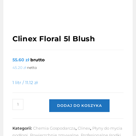
Clinex Floral 5l Blush
55.60
zł
brutto
45.20
zł
netto
1 litr /
11.12
zł
ilość
DODAJ DO KOSZYKA
Clinex
Floral
5l
Kategorii:
Chemia Gospodarcza
,
Clinex
,
Płyny do mycia
Blush
podłogi
,
Powierzchnie zmywalne
,
Profesjonalne środki