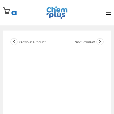
Skip
to
0
content
Previous Product
Next Product