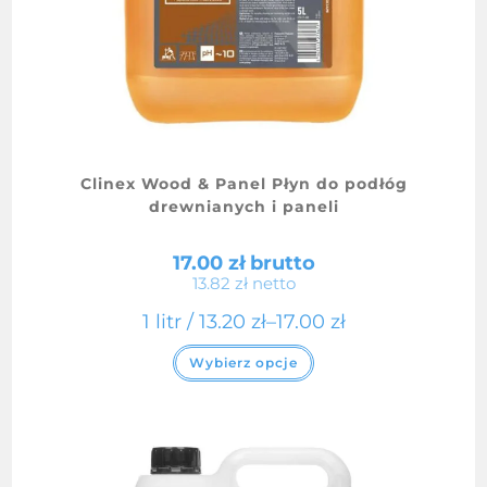
Clinex Wood & Panel Płyn do podłóg
drewnianych i paneli
17.00
zł
brutto
13.82
zł
netto
1 litr /
13.20
zł
–
17.00
zł
Ten
Wybierz opcje
produkt
ma
wiele
wariantów.
Opcje
można
wybrać
na