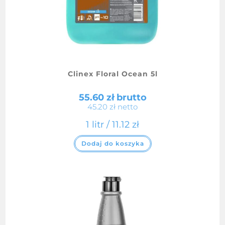
Clinex Floral Ocean 5l
55.60
zł
brutto
45.20
zł
netto
1 litr /
11.12
zł
Dodaj do koszyka