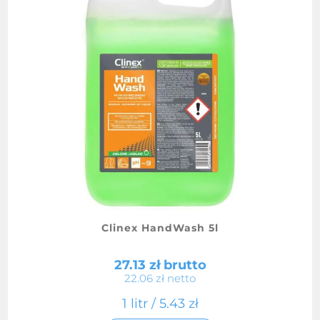
stronie
produktu
Clinex HandWash 5l
27.13
zł
brutto
22.06
zł
netto
1 litr /
5.43
zł