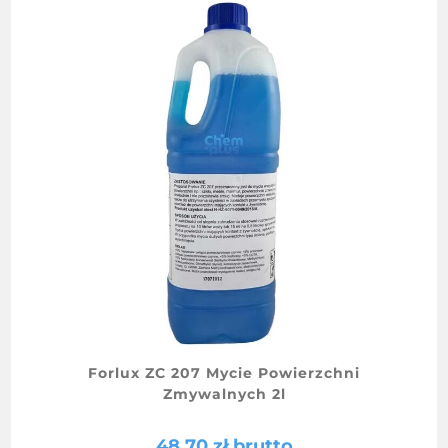
Forlux ZC 207 Mycie Powierzchni
Zmywalnych 2l
48.70
zł
brutto