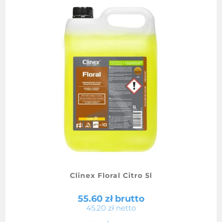
Clinex Floral Citro 5l
55.60
zł
brutto
45.20
zł
netto