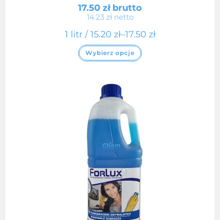
17.50
zł
brutto
14.23
zł
netto
1 litr /
15.20
zł
–
17.50
zł
Ten
Wybierz opcje
produkt
ma
wiele
wariantów.
Opcje
można
wybrać
na
stronie
produktu