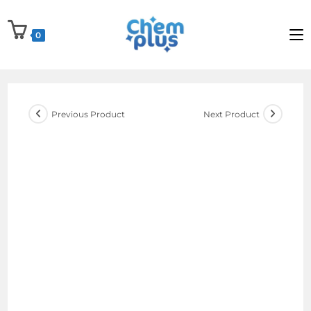
Skip
to
0
content
Previous Product
Next Product