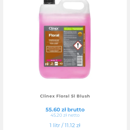
Clinex Floral 5l Blush
55.60
zł
brutto
45.20
zł
netto
1 litr /
11.12
zł