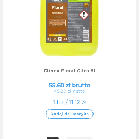
Clinex Floral Citro 5l
55.60
zł
brutto
45.20
zł
netto
1 litr /
11.12
zł
Dodaj do koszyka