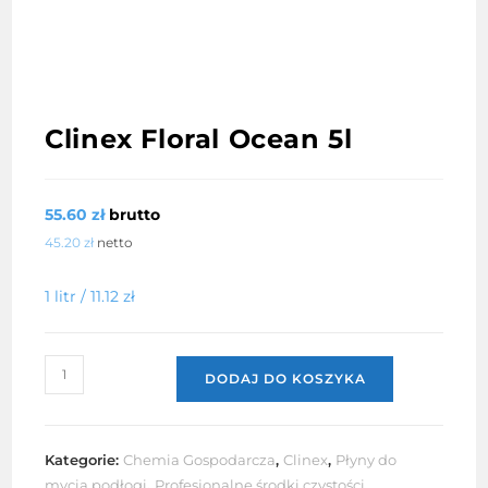
Clinex Floral Ocean 5l
55.60
zł
brutto
45.20
zł
netto
1 litr /
11.12
zł
ilość
DODAJ DO KOSZYKA
Clinex
Floral
Ocean
Kategorie:
Chemia Gospodarcza
,
Clinex
,
Płyny do
5l
mycia podłogi
,
Profesjonalne środki czystości