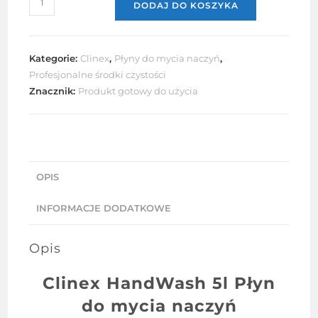
DODAJ DO KOSZYKA
Clinex
HandWash
5l
Kategorie:
Clinex
,
Płyny do mycia naczyń
,
Profesjonalne środki czystości
Znacznik:
Produkt gotowy do użycia
OPIS
INFORMACJE DODATKOWE
Opis
Clinex
HandWash 5l Płyn
do mycia naczyń