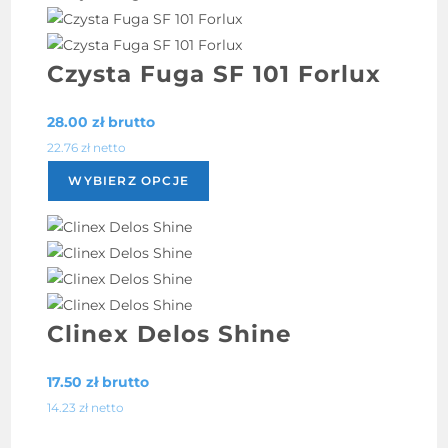
Czysta Fuga SF 101 Forlux
28.00
zł
brutto
22.76
zł
netto
Ten
WYBIERZ OPCJE
produkt
ma
wiele
wariantów.
Opcje
można
Clinex Delos Shine
wybrać
na
17.50
zł
brutto
stronie
14.23
zł
netto
produktu