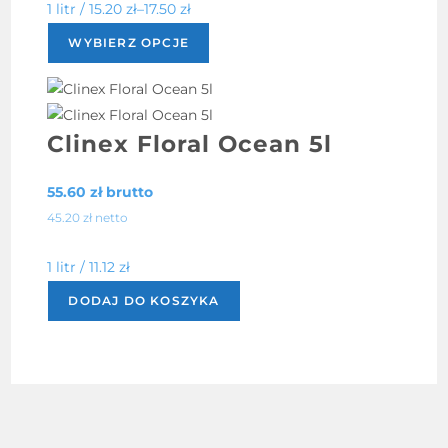
1 litr /
15.20
zł
–
17.50
zł
Ten
WYBIERZ OPCJE
produkt
ma
wiele
wariantów.
Clinex Floral Ocean 5l
Opcje
można
55.60
zł
brutto
wybrać
45.20
zł
netto
na
stronie
1 litr /
11.12
zł
produktu
DODAJ DO KOSZYKA