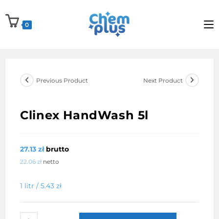
Skip
to
0
content
Previous Product
Next Product
Clinex HandWash 5l
27.13
zł
brutto
22.06
zł
netto
1 litr /
5.43
zł
ilość