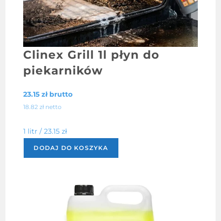
Clinex Grill 1l płyn do
piekarników
23.15
zł
brutto
18.82
zł
netto
1 litr /
23.15
zł
DODAJ DO KOSZYKA