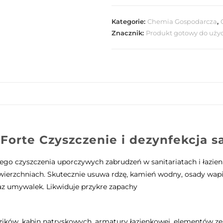
W3
Forte
Kategorie:
Chemia Gospodarcza
,
1l
Znacznik:
Produkt gotowy do użyc
orte Czyszczenie i dezynfekcja s
ego czyszczenia uporczywych zabrudzeń w sanitariatach i łazie
wierzchniach. Skutecznie usuwa rdzę, kamień wodny, osady wapie
az umywalek. Likwiduje przykre zapachy
ików, kabin natryskowych, armatury łazienkowej, elementów ze st