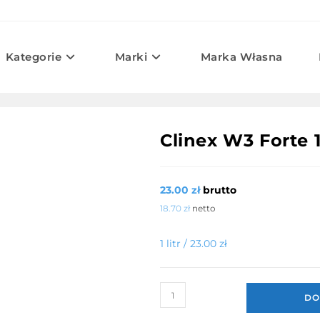
Kategorie
Marki
Marka Własna
Clinex W3 Forte 1
23.00
zł
brutto
18.70
zł
netto
1 litr /
23.00
zł
ilość
DO
Clinex