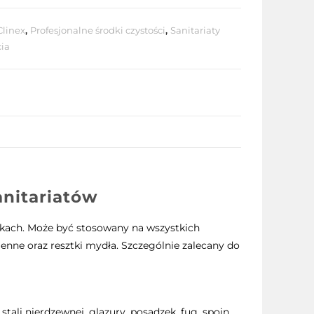
Clinex
,
Profesjonalne środki czystości
,
Sanitariaty
ia
anitariatów
nkach. Może być stosowany na wszystkich
nne oraz resztki mydła. Szczególnie zalecany do
ali nierdzewnej, glazury, posadzek, fug, spoin