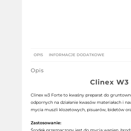
OPIS
INFORMACJE DODATKOWE
Opis
Clinex
W3 F
Clinex w3 Forte to kwaśny preparat do gruntown
odpornych na działanie kwasów materiałach i na
mycia muszli klozetowych, pisuarów, bidetów or
Zastosowanie:
Środek przeznaczony jest do mycia wanien, brodz