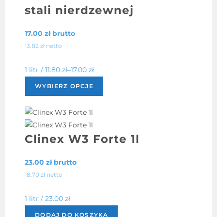
stali nierdzewnej
17.00
zł
brutto
13.82
zł
netto
1 litr /
11.80
zł
–
17.00
zł
Ten
WYBIERZ OPCJE
produkt
ma
wiele
wariantów.
Clinex W3 Forte 1l
Opcje
można
23.00
zł
brutto
wybrać
18.70
zł
netto
na
stronie
1 litr /
23.00
zł
produktu
DODAJ DO KOSZYKA