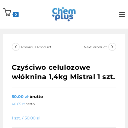
Skip
to
0
content
Previous Product
Next Product
Czyściwo celulozowe
włóknina 1,4kg Mistral 1 szt.
50.00
zł
brutto
40.65
zł
netto
1 szt. /
50.00
zł