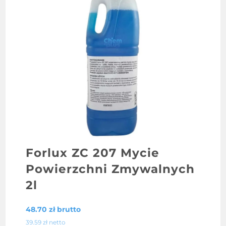
Forlux ZC 207 Mycie
Powierzchni Zmywalnych
2l
48.70
zł
brutto
39.59
zł
netto