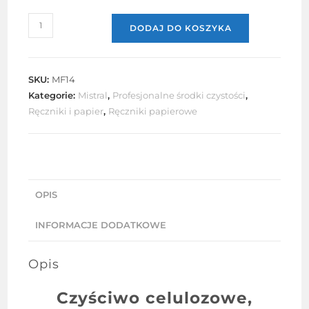
ilość
DODAJ DO KOSZYKA
Czyściwo
celulozowe
włóknina
SKU:
MF14
1,4kg
Kategorie:
Mistral
,
Profesjonalne środki czystości
,
Mistral
Ręczniki i papier
,
Ręczniki papierowe
1
szt.
OPIS
INFORMACJE DODATKOWE
Opis
Czyściwo celulozowe,