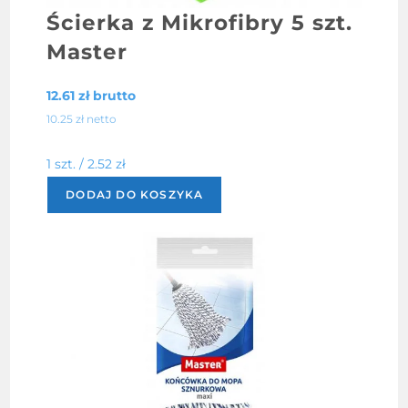
Ścierka z Mikrofibry 5 szt.
Master
12.61
zł
brutto
10.25
zł
netto
1 szt. /
2.52
zł
DODAJ DO KOSZYKA