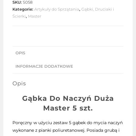
SKU:
S058
duża
Kategorie:
Artykuły do Sprzątania
,
Gąbki, Druciaki i
Master
Ścierki
,
Master
5
szt.
OPIS
INFORMACJE DODATKOWE
Opis
Gąbka Do Naczyń Duża
Master 5 szt.
Poręczny w użyciu zestaw 5 gąbek do mycia naczyń
wykonane z pianki poliuretanowej. Posiada grubą i