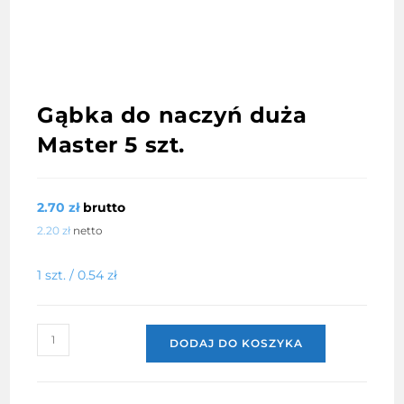
Gąbka do naczyń duża
Master 5 szt.
2.70
zł
brutto
2.20
zł
netto
1 szt. /
0.54
zł
ilość
DODAJ DO KOSZYKA
Gąbka
do
naczyń