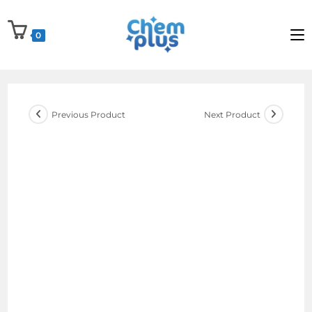
Skip
to
0
content
Previous Product
Next Product