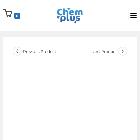
Skip
to
0
content
Previous Product
Next Product