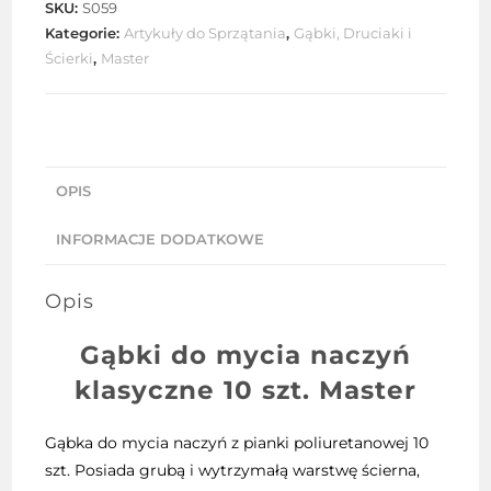
SKU:
S059
naczyń
Kategorie:
Artykuły do Sprzątania
,
Gąbki, Druciaki i
tradycyjna
Ścierki
,
Master
Master
10
szt.
OPIS
INFORMACJE DODATKOWE
Opis
Gąbki do mycia naczyń
klasyczne 10 szt.
Master
Gąbka do mycia naczyń z pianki poliuretanowej 10
szt. Posiada grubą i wytrzymałą warstwę ścierna,