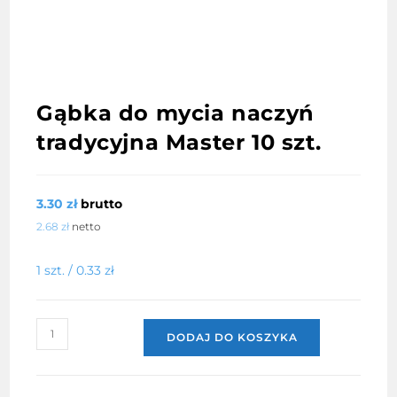
Gąbka do mycia naczyń
tradycyjna Master 10 szt.
3.30
zł
brutto
2.68
zł
netto
1 szt. /
0.33
zł
ilość
DODAJ DO KOSZYKA
Gąbka
do
mycia