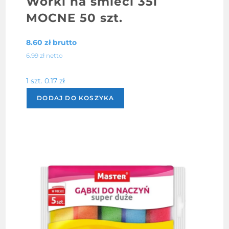
Worki na śmieci 35l
MOCNE 50 szt.
8.60
zł
brutto
6.99
zł
netto
1 szt.
0.17
zł
DODAJ DO KOSZYKA