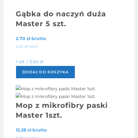
Gąbka do naczyń duża
Master 5 szt.
2.70
zł
brutto
2.20
zł
netto
1 szt. /
0.54
zł
DODAJ DO KOSZYKA
Mop z mikrofibry paski
Master 1szt.
12.28
zł
brutto
9.98
zł
netto