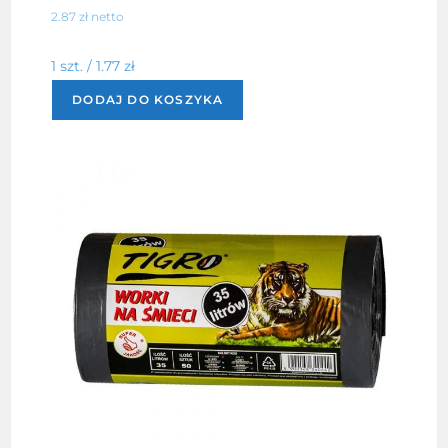
2.87
zł
netto
1 szt. /
1.77
zł
DODAJ DO KOSZYKA