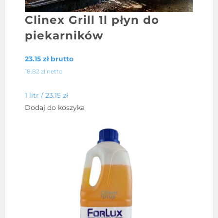
Clinex Grill 1l płyn do
piekarników
23.15
zł
brutto
18.82
zł
netto
1 litr /
23.15
zł
Dodaj do koszyka