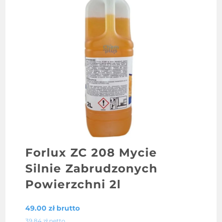
Forlux ZC 208 Mycie
Silnie Zabrudzonych
Powierzchni 2l
49.00
zł
brutto
39.84
zł
netto