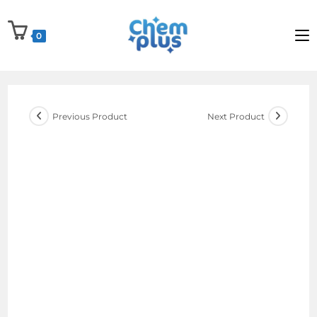
Skip
to
0
content
Previous Product
Next Product