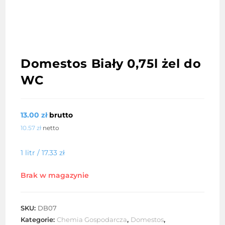
Domestos Biały 0,75l żel do
WC
13.00
zł
brutto
10.57
zł
netto
1 litr /
17.33
zł
Brak w magazynie
SKU:
DB07
Kategorie:
Chemia Gospodarcza
,
Domestos
,