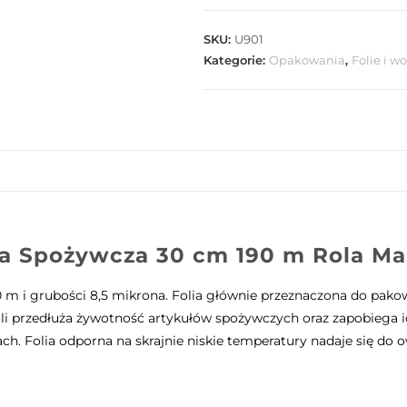
Spożywcza
30
SKU:
U901
cm
Kategorie:
Opakowania
,
Folie i w
190m
ia Spożywcza 30 cm 190 m Rola
Ma
 m i grubości 8,5 mikrona. Folia głównie przeznaczona do pakowa
oli przedłuża żywotność artykułów spożywczych oraz zapobiega 
Folia odporna na skrajnie niskie temperatury nadaje się do ow