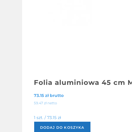
Folia aluminiowa 45 cm 
73.15
zł
brutto
59.47
zł
netto
1 szt. /
73.15
zł
DODAJ DO KOSZYKA