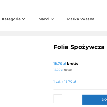
Kategorie
Marki
Marka Własna
Folia Spożywcza
18.70
zł
brutto
15.20
zł
netto
1 szt. /
18.70
zł
ilość
DO
Folia