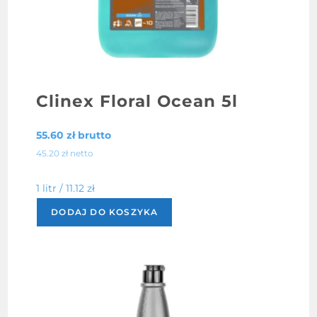
Clinex Floral Ocean 5l
55.60
zł
brutto
45.20
zł
netto
1 litr /
11.12
zł
DODAJ DO KOSZYKA