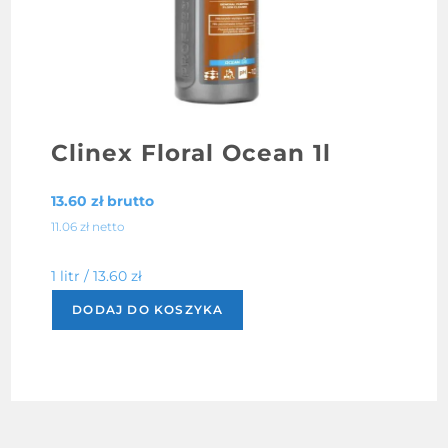
Clinex Floral Ocean 1l
13.60
zł
brutto
11.06
zł
netto
1 litr /
13.60
zł
DODAJ DO KOSZYKA