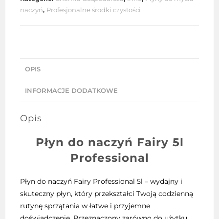
5l
naczyń
,
Profesjonalne środki czystości
OPIS
INFORMACJE DODATKOWE
Opis
Płyn do naczyń Fairy 5l
Professional
Płyn do naczyń Fairy Professional 5l – wydajny i
skuteczny płyn, który przekształci Twoją codzienną
rutynę sprzątania w łatwe i przyjemne
doświadczenie. Przeznaczony zarówno do użytku