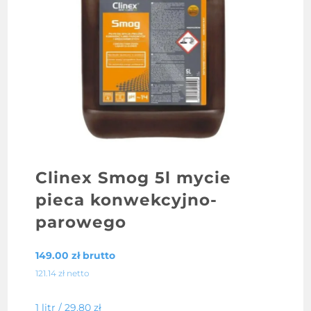
Clinex Smog 5l mycie
pieca konwekcyjno-
parowego
149.00
zł
brutto
121.14
zł
netto
1 litr /
29.80
zł