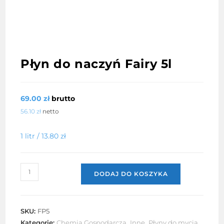
Płyn do naczyń Fairy 5l
69.00
zł
brutto
56.10
zł
netto
1 litr /
13.80
zł
ilość
DODAJ DO KOSZYKA
Płyn
do
naczyń
SKU:
FP5
Fairy
Kategorie:
Chemia Gospodarcza
,
Inne
,
Płyny do mycia