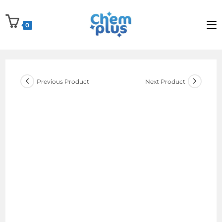
Skip
to
0
content
Previous Product
Next Product