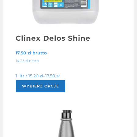
Clinex Delos Shine
17.50
zł
brutto
14.23
zł
netto
1 litr /
15.20
zł
–
17.50
zł
Ten
WYBIERZ OPCJE
produkt
ma
wiele
wariantów.
Opcje
można
wybrać