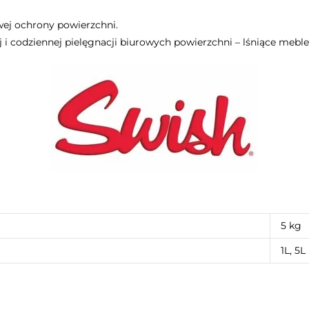
wej ochrony powierzchni.
ej i codziennej pielęgnacji biurowych powierzchni – lśniące meble
5 kg
1L, 5L