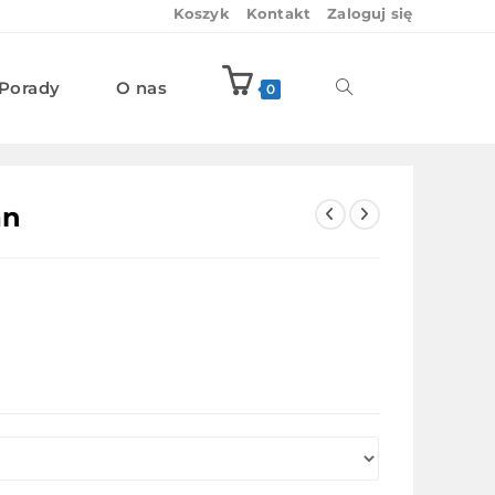
Koszyk
Kontakt
Zaloguj się
Porady
O nas
Toggle
0
website
an
search