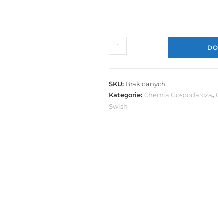
ilość
DO
Swish
Office
Clean
SKU:
Brak danych
Kategorie:
Chemia Gospodarcza
,
Swish