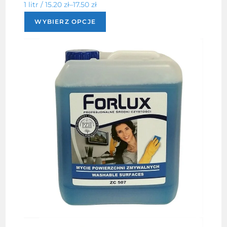
1 litr /
15.20
zł
–
17.50
zł
Ten
WYBIERZ OPCJE
produkt
ma
wiele
wariantów.
Opcje
można
wybrać
na
stronie
produktu