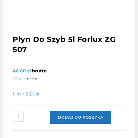
Płyn Do Szyb 5l Forlux ZG
507
46.00
zł
brutto
37.40
zł
netto
1 litr /
9.20
zł
ilość
DODAJ DO KOSZYKA
Płyn
Do
Szyb