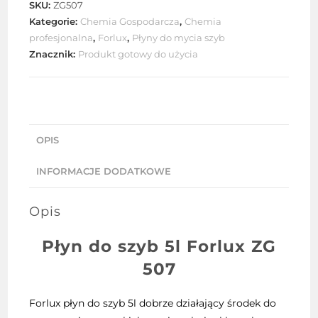
SKU:
ZG507
5l
Kategorie:
Chemia Gospodarcza
,
Chemia
Forlux
profesjonalna
,
Forlux
,
Płyny do mycia szyb
ZG
Znacznik:
Produkt gotowy do użycia
507
OPIS
INFORMACJE DODATKOWE
Opis
Płyn do szyb 5l Forlux ZG
507
Forlux płyn do szyb 5l dobrze działający środek do