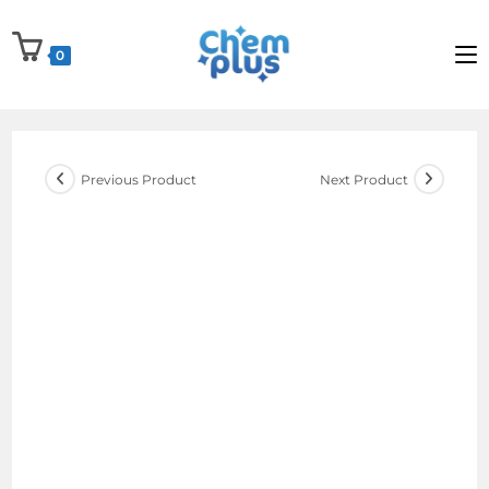
Skip
to
0
content
Previous Product
Next Product