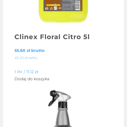
Clinex Floral Citro 5l
55.60
zł
brutto
45.20
zł
netto
1 litr /
11.12
zł
Dodaj do koszyka