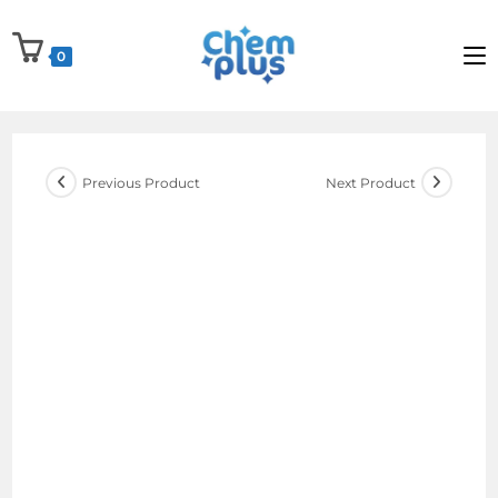
Skip
to
0
content
Previous Product
Next Product