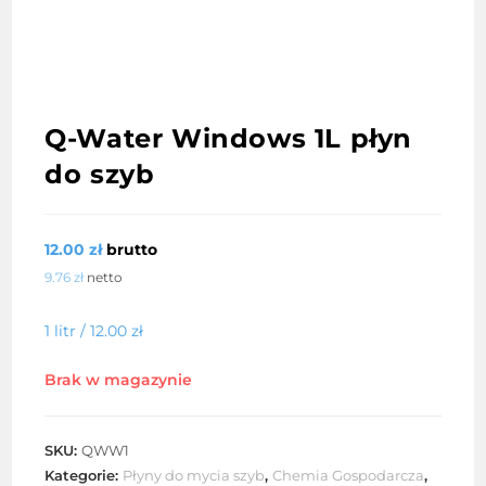
Q-Water Windows 1L płyn
do szyb
12.00
zł
brutto
9.76
zł
netto
1 litr /
12.00
zł
Brak w magazynie
SKU:
QWW1
Kategorie:
Płyny do mycia szyb
,
Chemia Gospodarcza
,