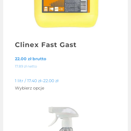
Clinex Fast Gast
22.00
zł
brutto
17.89
zł
netto
1 litr /
17.40
zł
–
22.00
zł
Ten
Wybierz opcje
produkt
ma
wiele
wariantów.
Opcje