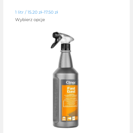
1 litr /
15.20
zł
–
17.50
zł
Ten
Wybierz opcje
produkt
ma
wiele
wariantów.
Opcje
można
wybrać
na
stronie
produktu